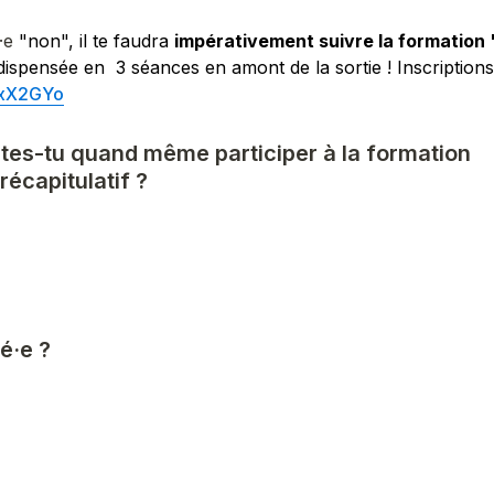
·e 
"non", il te faudra 
impérativement suivre la formation
r/xX2GYo
ites-tu quand même participer à la formation 
récapitulatif ?
é·e ? 