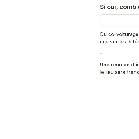
Si oui, combi
Du co-voiturage 
que sur les diffé
-
Une réunion d'in
le lieu sera tran
Seras-tu pré
Oui
A
Non
B
En visio
C