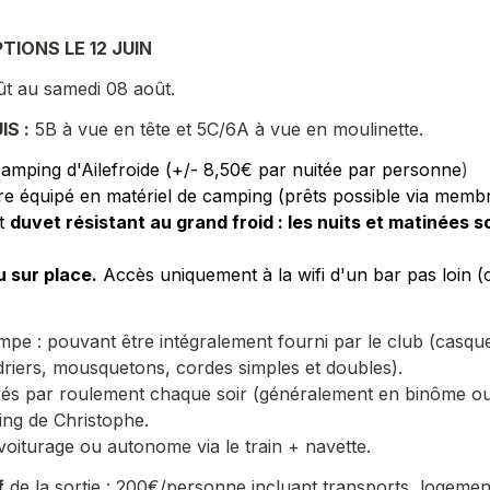
PTIONS LE 12 JUIN
t au samedi 08 août. 
IS :
 5B à vue en tête et 5C/6A à vue en moulinette.
mping d'Ailefroide (+/- 8,50€ par nuitée par personne
)
tre équipé en matériel de camping (prêts possible via membr
t 
duvet résistant au grand froid : les nuits et matinées so
u sur place.
 Accès uniquement à la wifi d'un bar pas loin 
impe : pouvant être intégralement fourni par le club (casque
riers, mousquetons, cordes simples et doubles).
és par roulement chaque soir (généralement en binôme ou t
ing de Christophe.
voiturage ou autonome via le train + navette.
f
 de la sortie :
 200€/personne incluant transports, logement