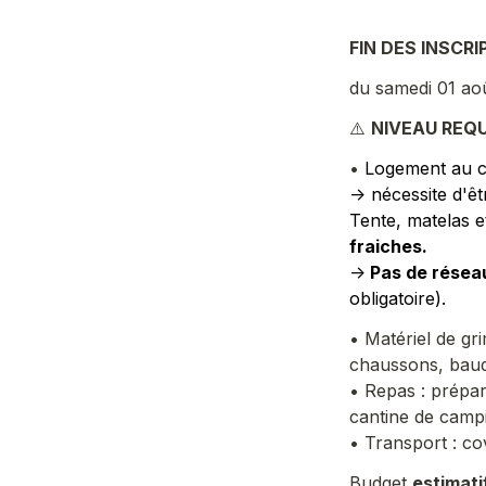
FIN DES INSCRI
du samedi 01 aoû
⚠️ 
NIVEAU REQU
• 
Logement au ca
-> nécessite d'ê
Tente, matelas e
fraiches.
->
 Pas de résea
obligatoire).
• 
Matériel de gr
chaussons, baud
• Repas : prépar
cantine de camp
• 
Transport : co
Budget 
estimati