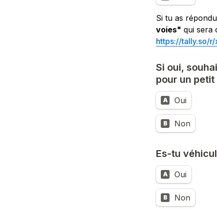
Si tu as répondu
voies"
https://tally.so/
Si oui, souha
pour un petit 
Oui
A
Non
B
Es-tu véhicul
Oui
A
Non
B