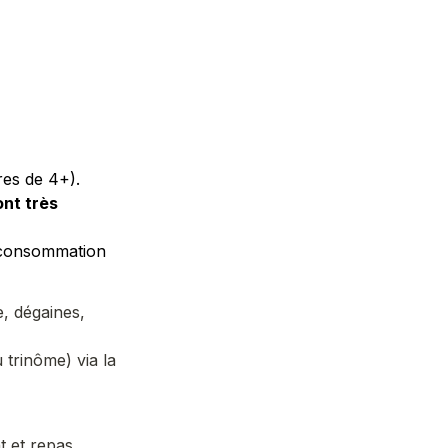
es de 4+). 
nt très 
(consommation 
, dégaines, 
rinôme) via la 
 et repas.