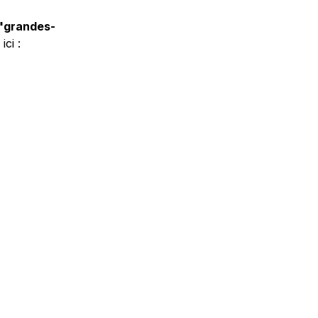
 "grandes-
 qui sera dispensée en  3 séances en amont de la sortie ! Inscriptions ici : 