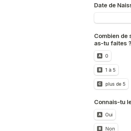
Date de Nai
Combien de s
as-tu faites 
0
A
1 à 5
B
plus de 5
C
Connais-tu l
Oui
A
Non
B