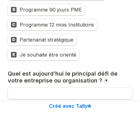
Programme 90 jours PME
B
Programme 12 mois Institutions
C
Partenariat stratégique
D
Je souhaite être orienté
E
Quel est aujourd’hui le principal défi de 
votre entreprise ou organisation ?
*
Créé avec Tally
Quel résultat souhaitez-vous obtenir dans 
les 12 prochains mois ?
*