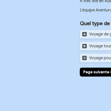
A très vite en Rus
L'équipe Aventur
Quel type de
Voyage de 
A
Voyage tour
B
Voyage pour
C
Page suivante