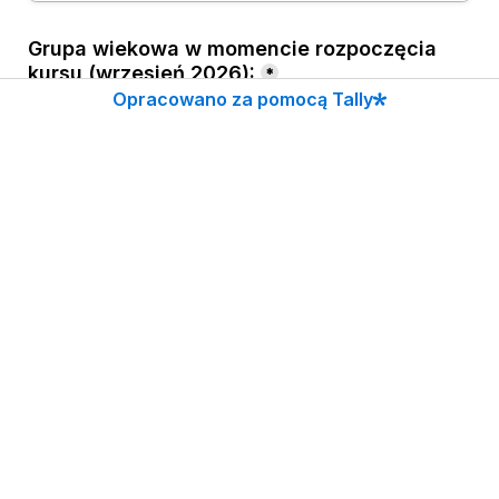
Grupa wiekowa w momencie rozpoczęcia 
kursu (wrzesień 2026):
*
Opracowano za pomocą Tally
------------------------------------------
Dane rodzica / opiekuna prawnego:
(pole obowiązkowe tylko w przypadku uczestnika 
nieletniego)