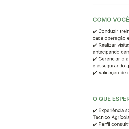
COMO VOCÊ 
✔️ Conduzir trei
cada operação e
✔️ Realizar visit
antecipando de
✔️ Gerenciar o 
e assegurando q
✔️ Validação de 
O QUE ESPE
✔️ Experiência 
Técnico Agrícola
✔️ Perfil consult