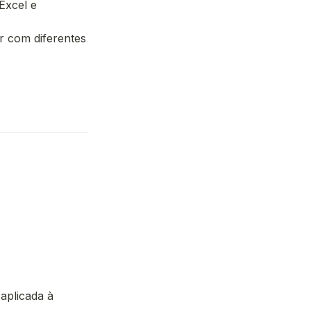
xcel e 
 com diferentes 
plicada à 