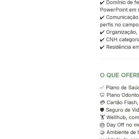
✔️ Domínio de fe
PowerPoint em n
✔️ Comunicação c
perfis no campo
✔️ Organização,
✔️ CNH categoria
O QUE OFER
✅ Plano de Saúd
🦷 Plano Odonto
💳 Cartão Flash,
🛡️ Seguro de Vid
🏋️ Wellhub, com
🎂 Day Off no mê
🤝 Ambiente de t