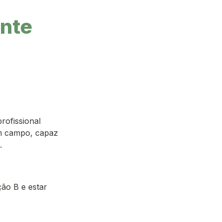
nte 
ofissional 
m campo, capaz 


ão B e estar 