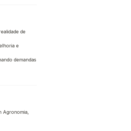
ealidade de 
lhoria e 
onando demandas 
m Agronomia, 