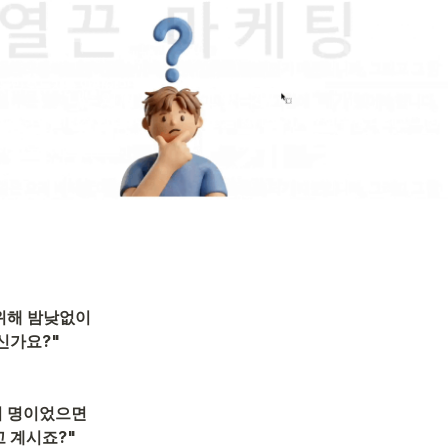
 위해 밤낮없이
신가요
?"
러 명이었으면
 계시죠?"