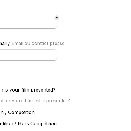
*
ail / 
E
mail du contact presse
on is your film presented?
tion votre film est-il présenté ?
oxes field
In Competition / Compétition 
tition / Hors Compétition