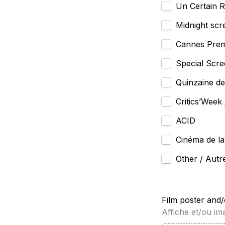
Un Certain 
Midnight scr
Cannes Prem
Special Scre
Quinzaine de
Critics’Week 
ACID
Cinéma de la
Other / Autr
Film poster and
Affiche et/ou im