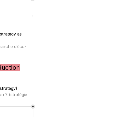
trategy as 
marche d’éco-
uction
strategy)
 ? (stratégie 
*