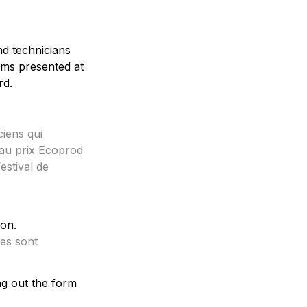
d technicians 
lms presented at 
rd.
iens qui 
 au prix Ecoprod 
présentés à l’occasion de la 79e édition du Festival de 
es sont 
ing out the form 