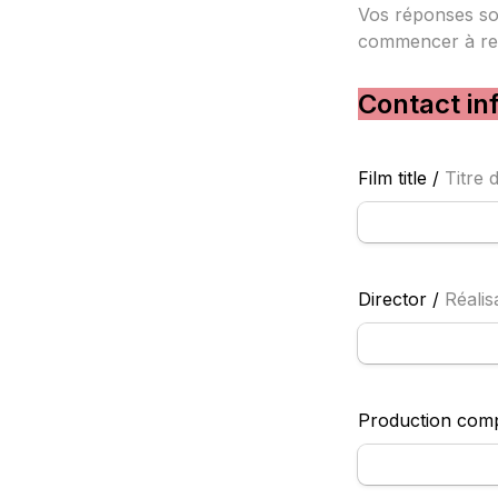
Vos réponses so
commencer à rem
Contact inf
Film title / 
Titre 
Director / 
Réalis
Production comp