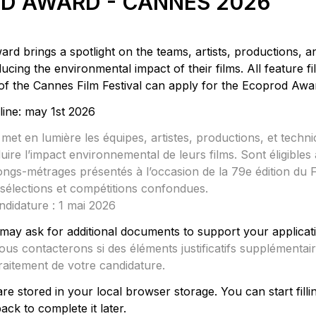
D AWARD - CANNES 2026
d brings a spotlight on the teams, artists, 
productions, an
ucing the 
environmental impact of their films. All feature fi
 of the Cannes Film Festival can apply for the Ecoprod 
Awa
line: may 1st 2026
met en lumière les équipes, artistes, productions, 
et technic
uire l’impact environnemental de 
leurs films. Sont éligibles
longs-métrages 
andidature : 1 mai 2026
us contacterons si des éléments justificatifs 
supplémentair
raitement de votre 
candidature.
re stored in your local browser storage. You can 
start fill