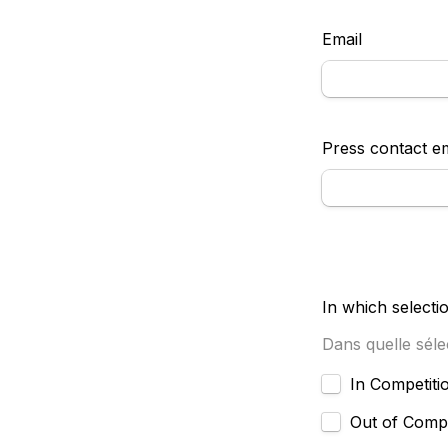
Email 
Press contact em
In which selecti
Dans quelle sélec
Untitled checkb
Out of Compe