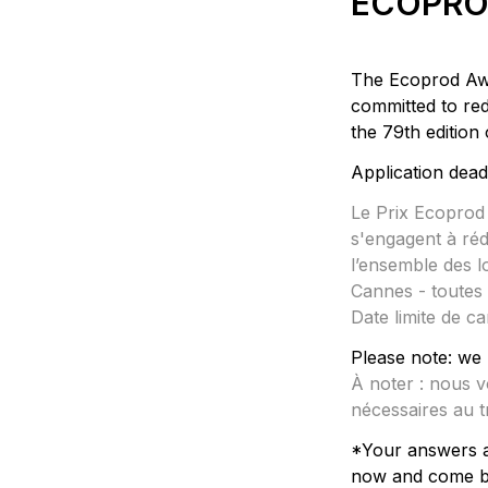
ECOPRO
The Ecoprod Awar
committed to red
the 
79th edition
Application dead
Le Prix Ecoprod 
s'engagent à réd
l’ensemble des 
Date limite de c
À noter : nous vo
nécessaires au t
*Your answers a