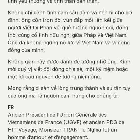
tình yêu thương và tinh thần dấn thân. 
Không chỉ dành tình cảm sâu đậm và bền bỉ cho gia 
đình, ông còn trọn đời vun đắp mối liên kết giữa 
người Việt tại Pháp với quê hương nguồn cội, đồng 
thời củng cố tình hữu nghị giữa Pháp và Việt Nam. 
Ông đã không ngừng nỗ lực vì Việt Nam và vì cộng 
đồng của mình.
Không gian này được dành để tưởng nhớ ông. Kính 
mời quý vị viết đôi dòng chia sẻ, một kỷ niệm hoặc 
một lời cầu nguyện để tưởng niệm ông.
Mong rằng di sản về lòng trung thành và sự tận tụy 
của ông mãi là nguồn cảm hứng cho chúng ta.
FR
Ancien Président de l’Union Générale des 
Vietnamiens de France (UGVF) et ancien PDG de 
HIT Voyage, Monsieur TRAN Tu Nghia fut un 
homme d’amour et d’engagement.