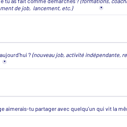
ue tu as fait comme démarches ? 
(formations, coachin
ent de job,  lancement, etc.)
*
aujourd’hui ? 
(nouveau job, activité indépendante, r
*
e aimerais-tu partager avec quelqu’un qui vit la mê