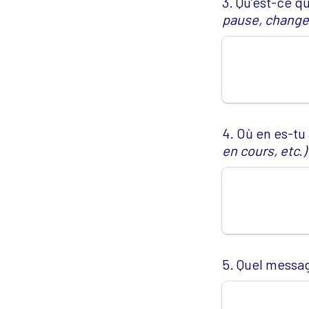
3. Qu’est-ce q
pause, changem
4. Où en es-tu 
en cours, etc.)
5. Quel messag