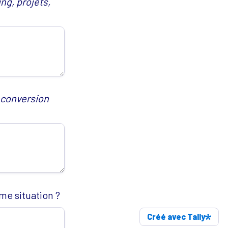
g, projets, 
econversion 
me situation ?
Créé avec Tally