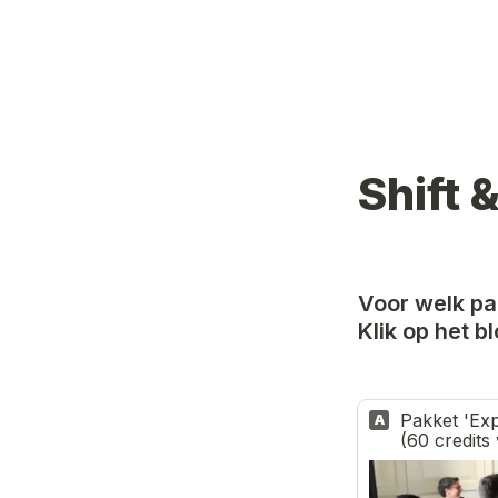
Shift
Voor welk pa
Klik op het b
Pakket 'Expeditie'                                                  
A
(60 credits