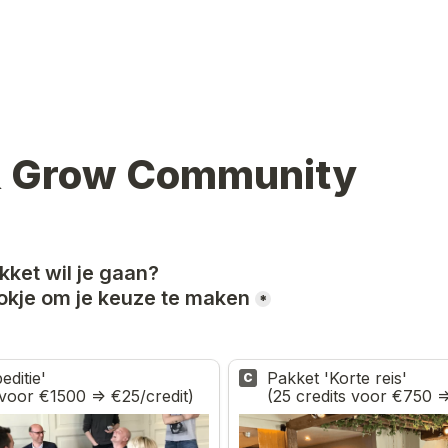
 & Grow Community
kket wil je gaan?
lokje om je keuze te maken
*
                                     
Pakket 'Korte reis'                                                                              
C
 voor €1500 => €25/credit)
(25 credits voor €750 =