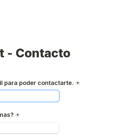
t - Contacto
il para poder contactarte.
*
amas?
*