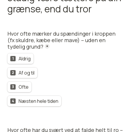
grænse, end du tror
Hvor ofte mærker du spændinger i kroppen 
(fx skuldre, kæbe eller mave) – uden en 
tydelig grund?
*
Aldrig
1
Af og til
2
Ofte
3
Næsten hele tiden
4
Hvor ofte har du svært ved at falde helt til ro – 