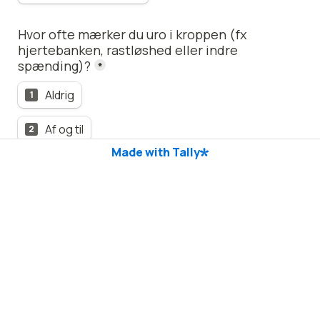
Hvor ofte mærker du uro i kroppen (fx 
hjertebanken, rastløshed eller indre 
spænding)?
*
Aldrig
1
Af og til
2
Made with Tally
Ofte
3
Næsten hele tiden
4
Har du en fornemmelse af, at din krop eller dit 
overskud ikke helt er som det plejer?
*
Aldrig
1