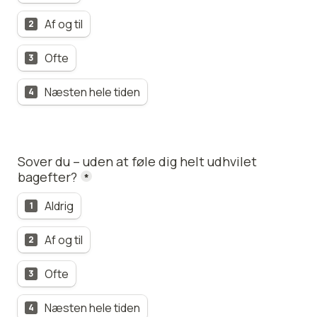
Af og til
2
Ofte
3
Næsten hele tiden
4
Sover du – uden at føle dig helt udhvilet 
bagefter?
*
Aldrig
1
Af og til
2
Ofte
3
Næsten hele tiden
4