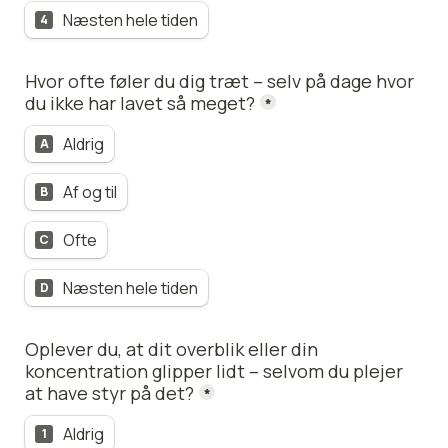
Næsten hele tiden
4
Hvor ofte føler du dig træt – selv på dage hvor 
du ikke har lavet så meget?
*
Aldrig
A
Af og til
B
Ofte
C
Næsten hele tiden
D
Oplever du, at dit overblik eller din 
koncentration glipper lidt – selvom du plejer 
at have styr på det?
*
Aldrig
1