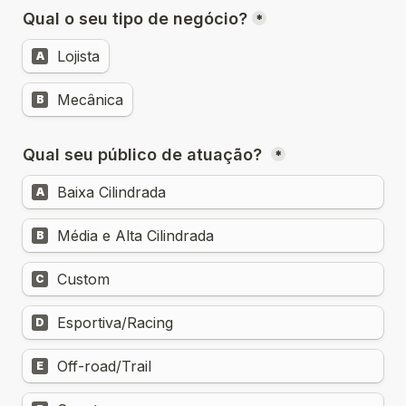
Qual o seu tipo de negócio?
*
Lojista
A
Mecânica
B
Qual seu público de atuação? 
*
Baixa Cilindrada
A
Média e Alta Cilindrada
B
Custom
C
Esportiva/Racing
D
Off-road/Trail
E