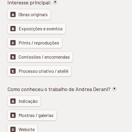
Interesse principal:
*
Obras originais
A
Exposições e eventos
B
Prints / reproduções
C
Comissões / encomendas
D
Processo criativo / ateliê
E
Como conheceu o trabalho de Andrea Derani?
*
Indicação
A
Mostras / galerias
B
Website
C