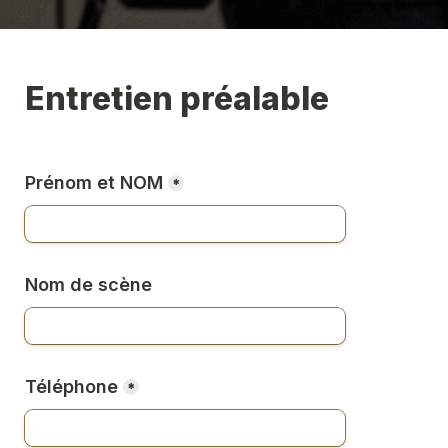
Entretien préalable
Prénom e
t N
O
M
*
Nom de scène
Téléphone
*