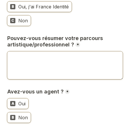
Oui, j'ai France Identité
B
Non
C
Pouvez-vous résumer vo
tre parco
urs 
art
ist
iqu
e/professionnel ?
*
Avez-vous un agent ?
*
Oui
A
Non
B