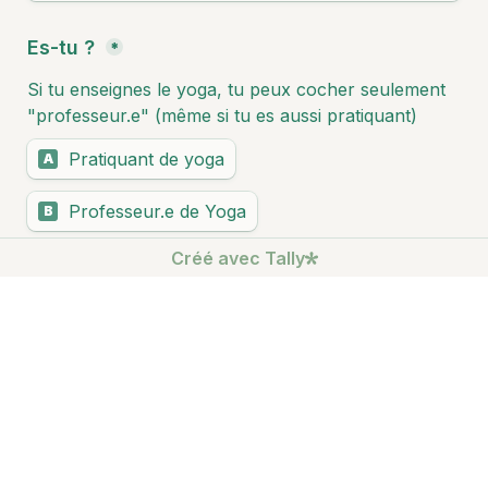
Es-tu ? 
*
Si tu enseignes le yoga, tu peux cocher seulement 
"professeur.e" (même si tu es aussi pratiquant)
Pratiquant de yoga
A
Professeur.e de Yoga
B
Créé avec Tally
Autre
C
Quelle(s) forme(s) de yoga pratiques - tu le 
plus régulièrement ? 