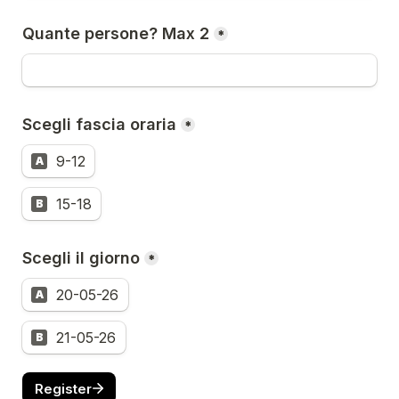
Quante persone? Max 2
*
Scegli fascia oraria
*
9-12
A
15-18
B
Scegli il giorno
*
20-05-26
A
21-05-26
B
Register