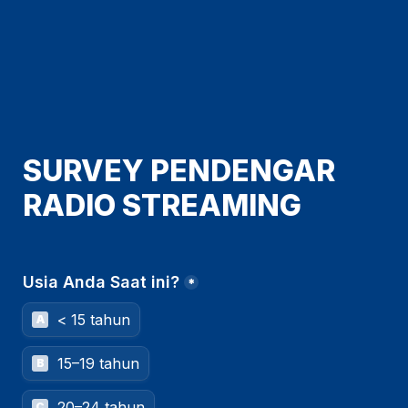
SURVEY PENDENGAR 
RADIO STREAMING
Usia Anda Saat ini?
*
< 15 tahun
A
15–19 tahun
B
20–24 tahun
C