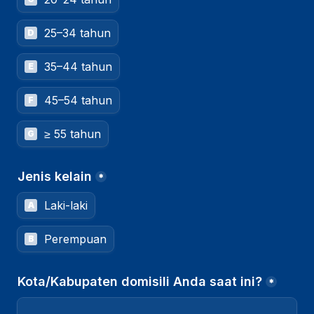
25–34 tahun
D
35–44 tahun
E
45–54 tahun
F
≥ 55 tahun
G
Jenis kelain
*
Laki-laki
A
Perempuan
B
Kota/Kabupaten domisili Anda saat ini?
*