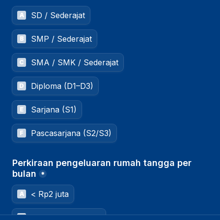
SD / Sederajat
A
SMP / Sederajat
B
SMA / SMK / Sederajat
C
Diploma (D1–D3)
D
Sarjana (S1)
E
Pascasarjana (S2/S3)
F
Perkiraan pengeluaran rumah tangga per 
bulan
*
< Rp2 juta
A
Rp2 juta – Rp5 juta
B