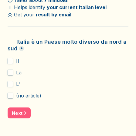
⏱️ Takes about 
7 minutes
📊 Helps identify 
your current Italian level
📩 Get your 
result by email
___ Italia è un Paese molto diverso da nord a 
sud
*
Il
La
L'
(no article)
Next