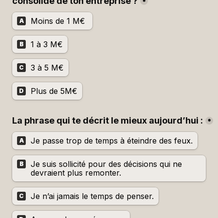
consolidé de ton entreprise ?
*
Moins de 1 M€ 
A
1 à 3 M€
B
3 à 5 M€
C
Plus de 5M€
D
La phrase qui te décrit le mieux aujourd’hui :
*
Je passe trop de temps à éteindre des feux.
A
Je suis sollicité pour des décisions qui ne 
B
devraient plus remonter.
Je n’ai jamais le temps de penser.
C