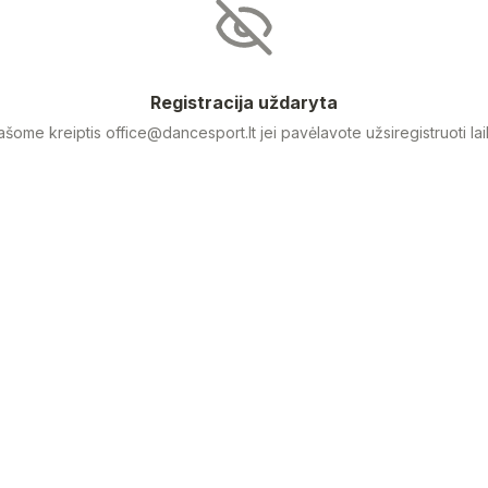
Registracija uždaryta
ašome kreiptis office@dancesport.lt jei pavėlavote užsiregistruoti lai