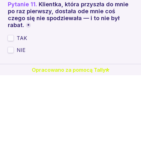
Pytanie 11. 
Klientka, która przyszła do mnie 
po raz pierwszy, dostała ode mnie coś 
czego się nie spodziewała — i to nie był 
rabat.
*
TAK
NIE
Gotowe! kliknij poniżej, aby otrzymać wyniki 
Opracowano za pomocą Tally
na swój adres email
 ⤵️
*
Wyrażam zgodę na przetwarzanie podanych 
przeze mnie danych i zgadzam się na 
otrzymywanie od Małgorzaty Czerniak, 
Pozytywnej Trenerki,  newslettera 
zawierającego cotygodniowe wskazówki o 
budowaniu relacji z klientem, widoczności i 
polecajkach, a także informacje o produktach i 
ofertach. Przyjmuję do wiadomości, że mogę 
wypisać się w każdej chwili.