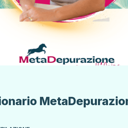
ionario MetaDepurazio