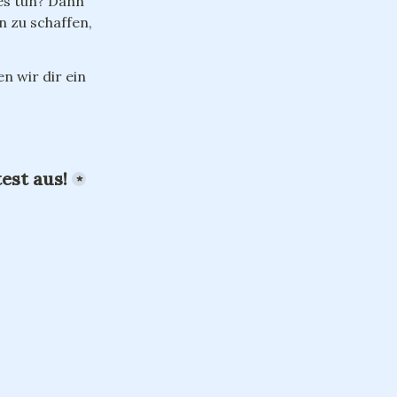
s tun? Dann 
 zu schaffen, 
 wir dir ein 
est aus!
*