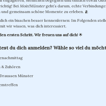
h engagieren, Menschen begegnen und einfach etwas Gute
ichtig! Bei 
Moin!Münster
 geht’s darum, echte Verbindungen
n und gemeinsam schöne Momente zu erleben. 🫂 
 dich ein bisschen besser kennenlernen: Im Folgenden stellen
it wir wissen, was dich interessiert.
den ersten Schritt. Wir freuen uns auf dich!
 🌟
st du dich anmelden? Wähle so viel du möcht
lenachmittag
n & Zuhören
 Draussen Münster
demtreffen