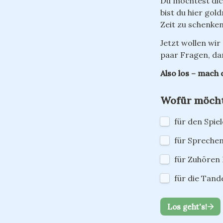
Du möchtest dic
bist du hier goldr
Zeit zu schenke
Jetzt wollen wir
paar Fragen, dam
Also los – mach 
Wofür möchte
für den Spie
für Spreche
für Zuhören
für die Tan
Los geht's!