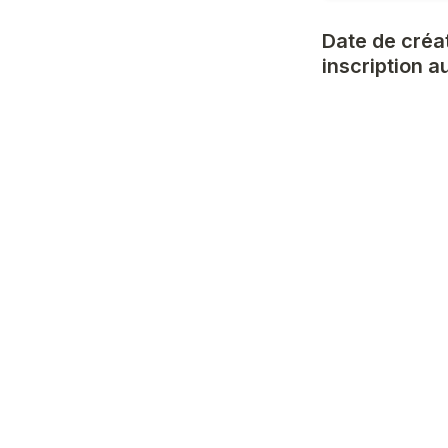
Date de créat
inscription 
Moyens humain
bénévoles)
D'autres str
Oui
A
Non
B