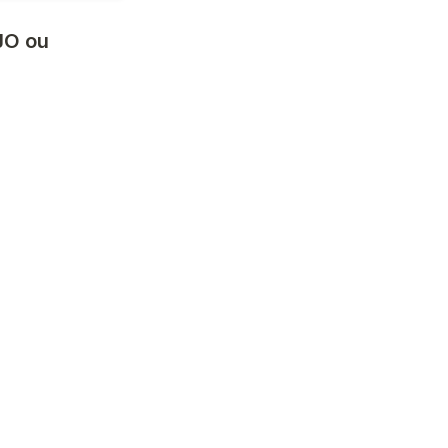
JO ou 
iés et/ou 
e ?