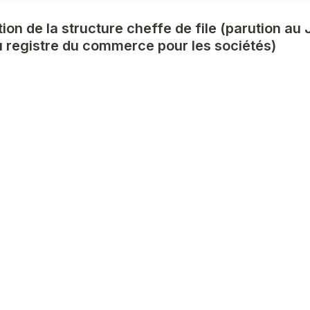
ion de la structure cheffe de file (parution au 
au registre du commerce pour les sociétés)
s actuels de la structure cheffe de file (salar
uctures sont-elles associées à cette candidatur