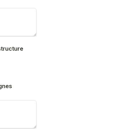
tructure 
gnes 