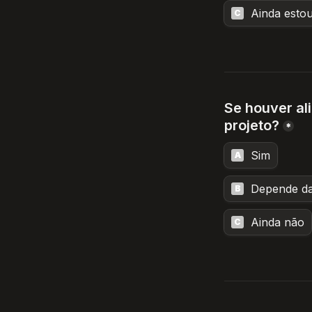
Ainda estou
C
Se houver al
projeto?
*
Sim
A
Depende da
B
Ainda não
C