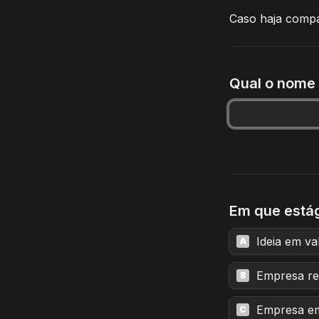
Caso haja compat
Qual o nome 
Em que estág
Ideia em va
A
Empresa r
B
Empresa e
C