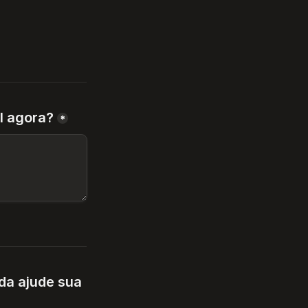
l agora?
*
a ajude sua 