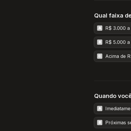
Qual faixa d
R$ 3.000 a
A
R$ 5.000 a
B
Acima de R
C
Quando você 
Imediatame
A
Próximas 
B