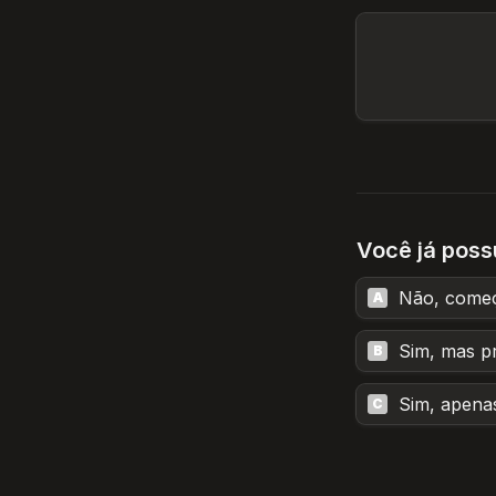
Você já poss
Não, come
A
Sim, mas pr
B
Sim, apenas
C