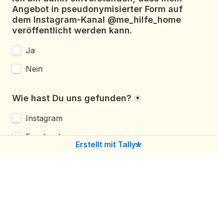
Angebot in pseudonymisierter Form auf 
dem Instagram-Kanal @me_hilfe_home 
veröffentlicht werden kann.
Ja
Nein
Wie hast Du uns gefunden?
*
Instagram
Facebook
Erstellt mit Tally
Empfehlung von Freunden oder Familie
Nachbarschaftshilfe
ME/CFS-Selbsthilfegruppe oder Verein
Wo anders und zwar: 