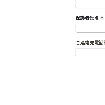
保護者氏名
*
ご連絡先電話
募集要項の内容
同意の上チェッ
同意する
プレエントリー