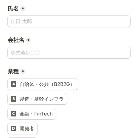
氏名
*
会社名
*
業種
*
自治体・公共（B2B2G）
A
製造・基幹インフラ
B
金融・FinTech
C
開発者
D