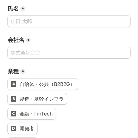
氏名
*
会社名
*
業種
*
自治体・公共（B2B2G）
A
製造・基幹インフラ
B
金融・FinTech
C
開発者
D