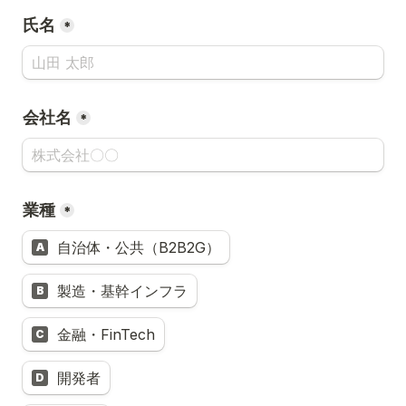
氏名
*
会社名
*
業種
*
自治体・公共（B2B2G）
A
製造・基幹インフラ
B
金融・FinTech
C
開発者
D