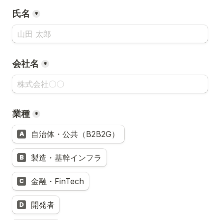
氏名
*
会社名
*
業種
*
自治体・公共（B2B2G）
A
製造・基幹インフラ
B
金融・FinTech
C
開発者
D