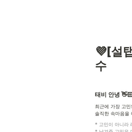
💜[설
수
태비 안녕 👋
최근에 가장 고민
솔직한 속마음을 
* 고민이 아니라
* 남겨준 고민은 