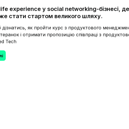
life experience у social networking-бізнесі, д
же стати стартом великого шляху.
б дізнатись, як пройти курс з продуктового менеджмен
етеранок і отримати пропозицію співпраці з продуктов
ed Tech
лі