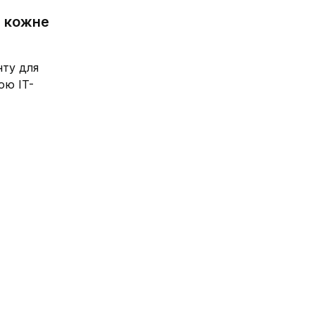
е кожне 
ту для 
ою IT-