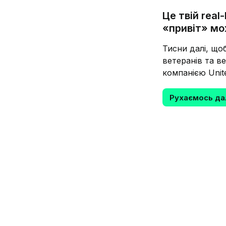
Це твій real-
«привіт» мо
Тисни далі, що
ветеранів та в
компанією Unit
Рухаємось да