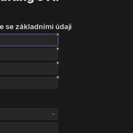
*
*
*
*