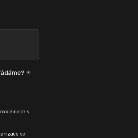
*
problémech s 
nizace 
se 