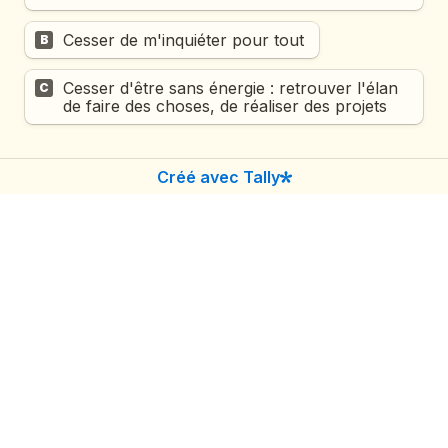
Cesser de m'inquiéter pour tout 
B
Cesser d'être sans énergie : retrouver l'élan 
C
de faire des choses, de réaliser des projets
Question 8 - Un peu de calcul ! Comptez 
Créé avec Tally
vos réponses A/B/C dans les 7 questions 
précédentes et sélectionnez le profil ou la 
combinaison de profils qui ressort le +. 
*
A dominant
A
B dominant
B
C dominant
C
A et B dominants ex æquo
D