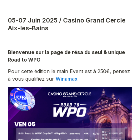
05-07 Juin 2025 / Casino Grand Cercle 
Aix-les-Bains
Bienvenue sur la page de résa du seul & unique 
Road to WPO 
Pour cette édition l
e main Event est à 250€, pensez 
à vous qualifiez sur 
Winamax