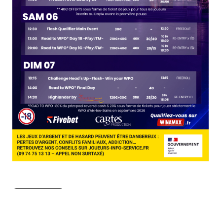
Register