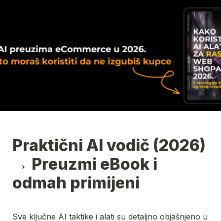
Praktični AI vodič (2026) 
→ Preuzmi eBook i 
odmah primijeni
Sve ključne AI taktike i alati su detaljno objašnjeno u 