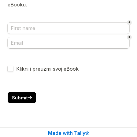
eBooku.
*
*
Untitled checkboxes field
Klikni i preuzmi svoj eBook
Submit
Made with Tally