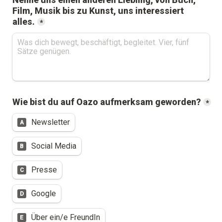
Film, Musik bis zu Kunst, uns interessiert 
alles.
*
Wie bist du auf Oazo aufmerksam geworden?
*
Newsletter
A
Social Media
B
Presse
C
Google
D
Über ein/e FreundIn
E