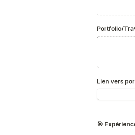
Portfolio/Tr
Lien vers port
🎯 Expérienc