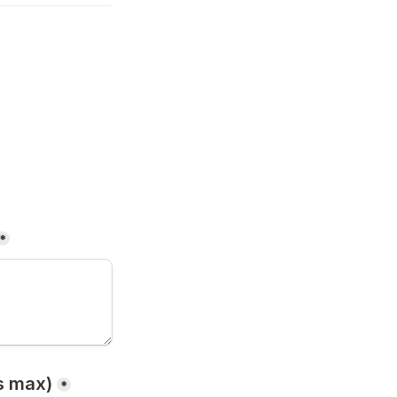
*
s max)
*