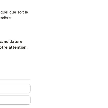
uel que soit le 
mière 
candidature, 
tre attention.