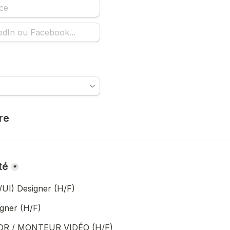
re
té
*
UI) Designer (H/F)
gner (H/F)
OR / MONTEUR VIDÉO (H/F)