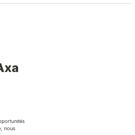
Axa 
portunités 
, nous 