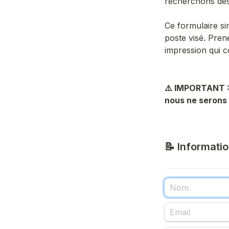
recherchons des 
Ce formulaire si
poste visé. Pren
impression qui c
⚠️ IMPORTANT : 
nous ne serons
📝 Informati