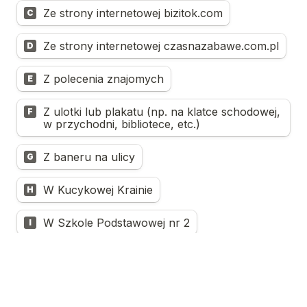
Ze strony internetowej bizitok.com
C
Ze strony internetowej czasnazabawe.com.pl
D
Z polecenia znajomych
E
Z ulotki lub plakatu (np. na klatce schodowej, 
F
w przychodni, bibliotece, etc.)
Z baneru na ulicy
G
W Kucykowej Krainie
H
W Szkole Podstawowej nr 2
I
Inne (prosimy podać)
J
Dane do faktury (imię i nazwisko lub nazwa 