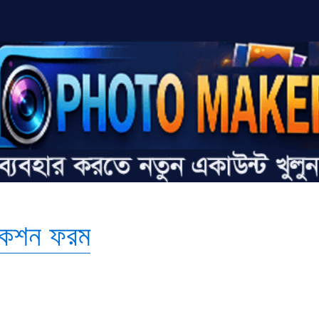
িকেশন ফরম