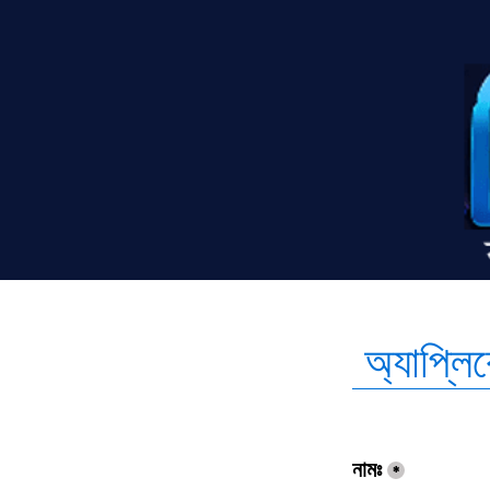
 অ্যাপ্ল
নামঃ
*