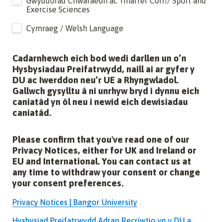
Gwyddorau Chwaraeon ac Ymarfer Corff/ Sport and 
Exercise Sciences
Cymraeg / Welsh Language
Cadarnhewch eich bod wedi darllen un o’n 
Hysbysiadau Preifatrwydd, naill ai ar gyfer y 
DU ac Iwerddon neu’r UE a Rhyngwladol. 
Gallwch gysylltu â ni unrhyw bryd i dynnu eich 
caniatâd yn ôl neu i newid eich dewisiadau 
caniatâd.
Please confirm that you've read one of our 
Privacy Notices, either for UK and Ireland or 
EU and International. You can contact us at 
any time to withdraw your consent or change 
your consent preferences.
Privacy Notices | Bangor University
Hysbysiad Preifatrwydd Adran Recriwtio yn y DU a 