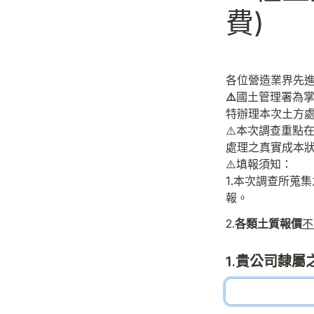
費)
各位營造業界先
⚠️
國土管理署為
特辦理本次土方
⚠️本次調查重點
處理之真實成本
⚠️填報須知：
1.本次調查所蒐
報。
2.
各類土質報價
不
1.貴公司隸屬