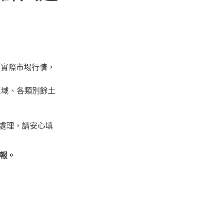
用實際市場行情，
區域、各類別餘土
處理，請安心填
報。