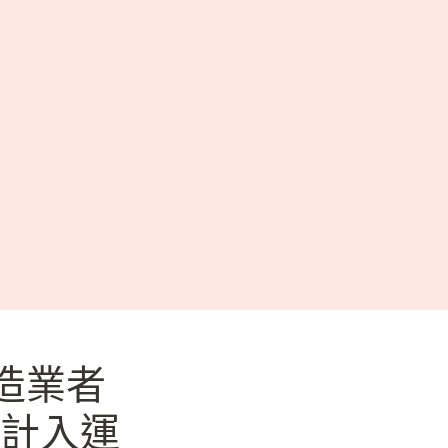
造業者
不計入運