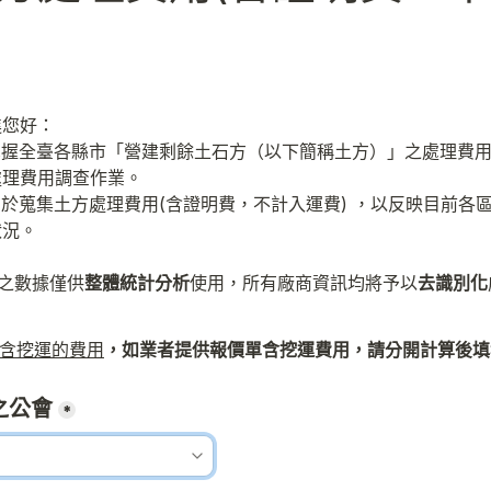
進您好：
掌握全臺各縣市「營建剩餘土石方（以下簡稱土方）」之處理費
處理費用調查作業。
在於蒐集土方處理費用(含證明費，不計入運費) ，以反映目前各
狀況。
集之數據僅供
整體統計分析
使用，所有廠商資訊均將予以
去識別化
含挖運的費用
，
如業者提供報價單含挖運費用，請分開計算後填
之公會
*