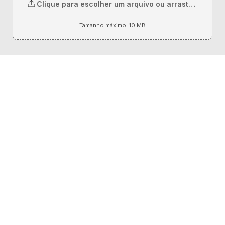
Clique para escolher um arquivo ou arraste ele para
Tamanho máximo: 10 MB
Li e concordo com a Política de Privacidade 
e autorizo a SUPORTE REI a tratar meus 
dados pessoais e os documentos enviados 
exclusivamente para fins de recrutamento 
e seleção, nos termos da Lei nº 
13.709/2018 (LGPD).
Caso deseje solicitar a exclusão de seus dados 
pessoais, clique aqui para enviar sua solicitação.
                                        suporterei.com.br/fale-
conosco