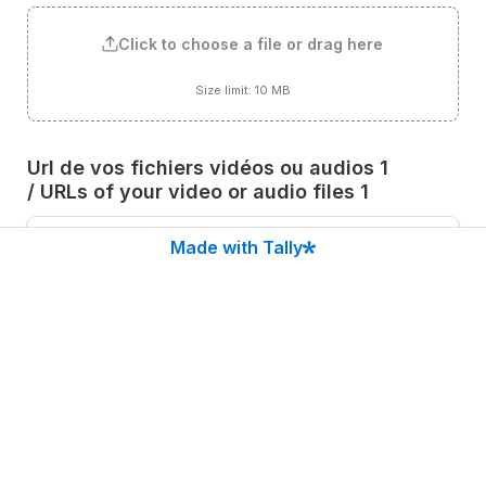
Click to choose a file or drag here
Size limit: 10 MB
Url de vos fichiers vidéos ou audios 1 
/ URLs of your video or audio files 1
Made with Tally
Url de vos fichiers vidéos ou audios 2 
/ URLs of your video or audio files 2
Url de vos fichiers vidéos ou audios 3 
/ URLs of your video or audio files 3