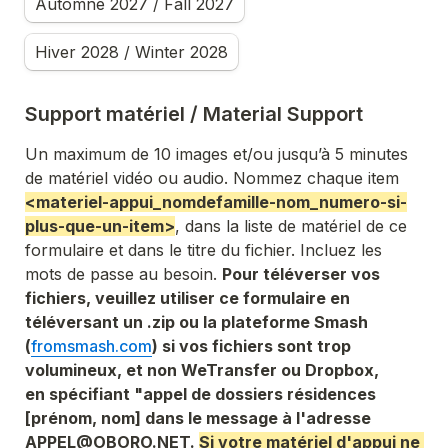
Automne 2027 / Fall 2027
Hiver 2028 / Winter 2028
Support matériel / Material Support
Un maximum de 10 images et/ou jusqu’à 5 minutes 
de matériel vidéo ou audio. Nommez chaque item 
<materiel-appui_nomdefamille-nom_numero-si-
plus-que-un-item>
, dans la liste de matériel de ce 
formulaire et dans le titre du fichier. Incluez les 
mots de passe au besoin. 
Pour téléverser vos 
fichiers, veuillez utiliser ce formulaire en 
téléversant un .zip ou la plateforme Smash 
(
fromsmash.com
) si vos fichiers sont trop 
volumineux, et non WeTransfer ou Dropbox, 
en spécifiant "appel de dossiers résidences 
[prénom, nom] dans le message à l'adresse 
APPEL@OBORO.NET. 
Si votre matériel d'appui ne 