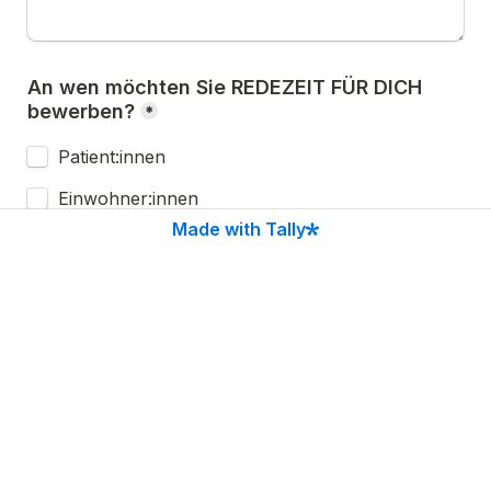
An wen möchten Sie REDEZEIT FÜR DICH 
bewerben?
*
Patient:innen
Einwohner:innen
Made with Tally
Mitarbeitende
Anderen Menschen
Was brauchen Sie dafür?
*
nur Flyer
A