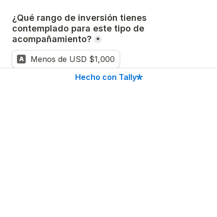
¿Qué rango de inversión tienes 
contemplado para este tipo de 
acompañamiento?
*
Menos de USD $1,000
A
Hecho con Tally
USD 1,000 – 2,000
B
USD 2,000 – 3,000
C
Más de USD 3,000
D
¿Cómo conociste InsightCo?
¿Hay algo más que deberíamos saber antes 