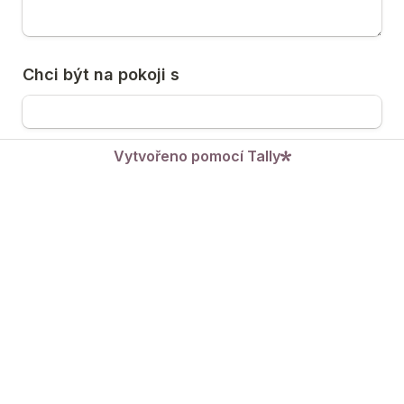
Chci být na pokoji s 
Vytvořeno pomocí Tally
Dietní omezení / alergie
*
Prostor pro poznámky
*