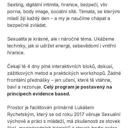
Sexting, digitální intimita, hranice, bezpečí, vliv 
porna, body image, sociální sítě. Témata, se kterými 
mladí žijí každý den – a my je naučíme chápat a 
bezpečně zvládat.
Sexualita je krásné, ale i náročné téma. Ukážeme 
techniky, jak si udržet energii, sebevědomí i vnitřní 
hranice.
Čekají tě 4 dny plné interaktivních bloků, diskusí, 
zážitkových metod a praktických workshopů. Žádné 
frontální přednášky – jen učení, které tě vtáhne, 
baví a rezonuje. 
Celý program je postavený na 
principech evidence based.
Prostor je facilitován primárně Lukášem 
Rychetským, který se od roku 2017 věnuje Sexuální 
výchově a práci s mládeží, má zkušenosti ze stovek 
škol, mezinárodních tréninků a stovek hodin práce 