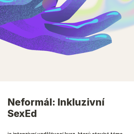
Neformál: Inkluzivní 
SexEd
je intenzivní vzdělávací kurz, který otevírá téma 