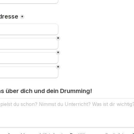
dresse
*
*
*
*
as über dich und dein Drumming!