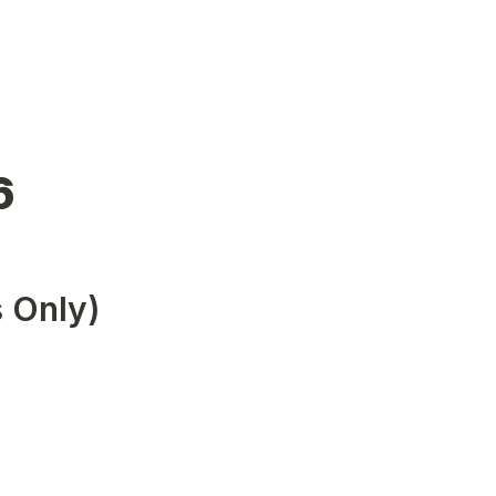
6
 Only)